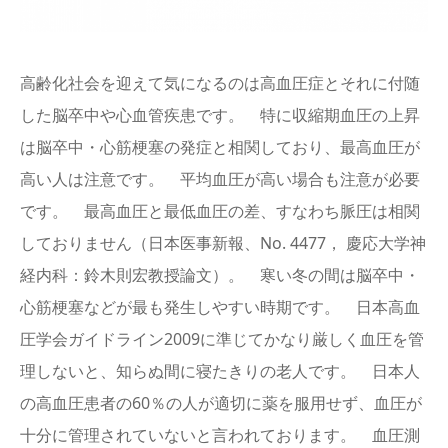
English
高齢化社会を迎えて気になるのは高血圧症とそれに付随
した脳卒中や心血管疾患です。 特に収縮期血圧の上昇
は脳卒中・心筋梗塞の発症と相関しており、最高血圧が
高い人は注意です。 平均血圧が高い場合も注意が必要
です。 最高血圧と最低血圧の差、すなわち脈圧は相関
しておりません（日本医事新報、No. 4477， 慶応大学神
経内科：鈴木則宏教授論文）。 寒い冬の間は脳卒中・
心筋梗塞などが最も発生しやすい時期です。 日本高血
圧学会ガイドライン2009に準じてかなり厳しく血圧を管
理しないと、知らぬ間に寝たきりの老人です。 日本人
の高血圧患者の60％の人が適切に薬を服用せず、血圧が
十分に管理されていないと言われております。 血圧測