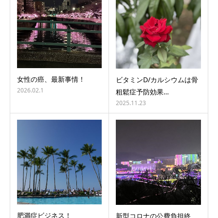
女性の癌、最新事情！
ビタミンD/カルシウムは骨
2026.02.1
粗鬆症予防効果…
2025.11.23
肥満症ビジネス！
新型コロナの公費負担終