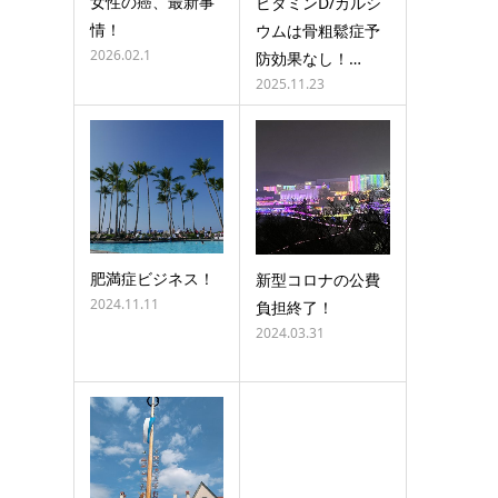
女性の癌、最新事
ビタミンD/カルシ
情！
ウムは骨粗鬆症予
2026.02.1
防効果なし！…
2025.11.23
肥満症ビジネス！
新型コロナの公費
2024.11.11
負担終了！
2024.03.31