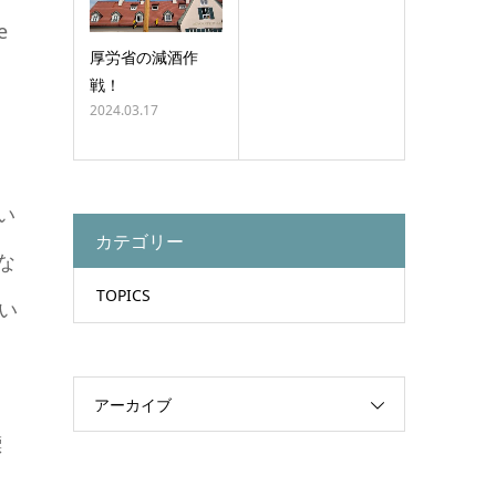
e
厚労省の減酒作
戦！
2024.03.17
い
カテゴリー
な
TOPICS
い
アーカイブ
標