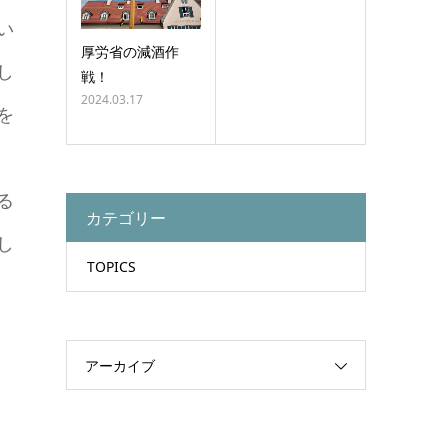
い
厚労省の減酒作
し
戦！
2024.03.17
を
。
る
カテゴリー
し
TOPICS
アーカイブ