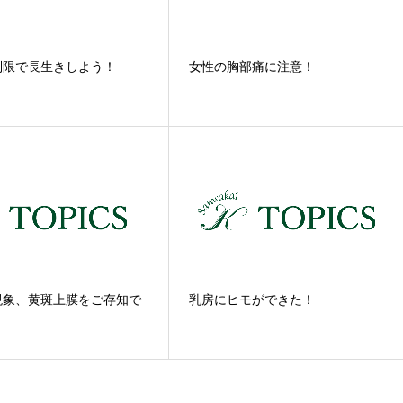
制限で長生きしよう！
女性の胸部痛に注意！
現象、黄斑上膜をご存知で
乳房にヒモができた！