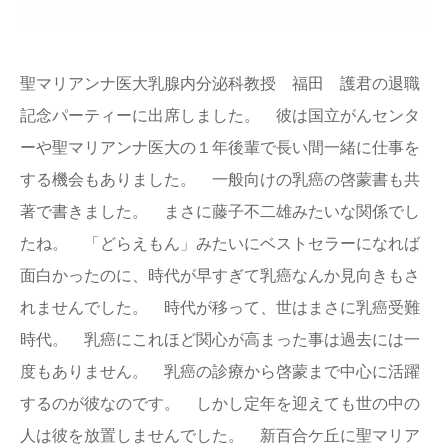
English
聖マリアンナ医大乳腺内分泌科教授 福田 護君の退職
記念パーティーに出席しました。 彼は国立がんセンタ
ーや聖マリアンナ医大の１年後輩で長い間一緒に仕事を
する機会もありました。 一般向けの乳癌の啓蒙書も共
著で書きました。 まさに藤子不二雄みたいな関係でし
たね。 「どらえもん」みたいにベストセラーになれば
面白かったのに、時代が早すぎて乳癌なんか見向きもさ
れませんでした。 時代が移って、世はまさに乳癌受難
時代。 乳癌にこれほど関心が高まった事は過去には一
度もありません。 乳癌の診療から啓蒙まで中心に活躍
するのが彼なのです。 しかし定年を迎えても世の中の
人は彼を放置しませんでした。 新百合ケ丘に聖マリア