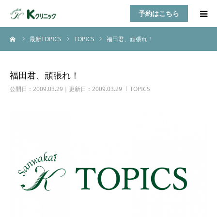
予約はこちら
ーム
最新TOPICS
TOPICS
福田君、頑張れ！
HOME
診療案内
福田君、頑張れ！
公開日：2009.03.29｜更新日：2009.03.29
TOPICS
お知らせ
医師紹介
TOPICS
アクセス
乳房自己検診