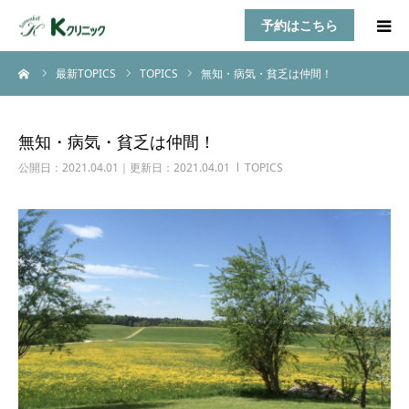
予約はこちら
ーム
最新TOPICS
TOPICS
無知・病気・貧乏は仲間！
HOME
診療案内
無知・病気・貧乏は仲間！
公開日：2021.04.01｜更新日：2021.04.01
TOPICS
お知らせ
医師紹介
TOPICS
アクセス
乳房自己検診