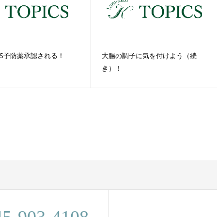
DS予防薬承認される！
大腸の調子に気を付けよう（続
き）！
45-903-4108