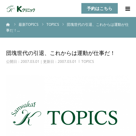
予約はこちら
ーム
最新TOPICS
TOPICS
団塊世代の引退、これからは運動が仕
HOME
事だ！…
診療案内
団塊世代の引退、これからは運動が仕事だ！
お知らせ
公開日：2007.03.01｜更新日：2007.03.01
TOPICS
医師紹介
TOPICS
アクセス
乳房自己検診