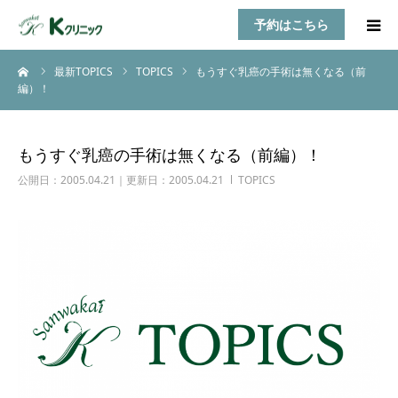
予約はこちら
ーム
最新TOPICS
TOPICS
もうすぐ乳癌の手術は無くなる（前
HOME
編）！
診療案内
もうすぐ乳癌の手術は無くなる（前編）！
お知らせ
公開日：2005.04.21｜更新日：2005.04.21
TOPICS
医師紹介
TOPICS
アクセス
乳房自己検診