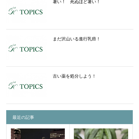
暑い！ 死ぬほど暑い！
まだ沢山いる進行乳癌！
古い薬を処分しよう！
最近の記事