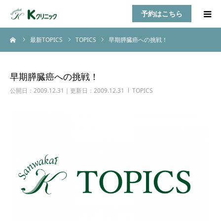
予約はこちら
ーム
最新TOPICS
TOPICS
早期膵臓癌への挑戦！
HOME
診療案内
早期膵臓癌への挑戦！
公開日：2009.12.31｜更新日：2009.12.31
TOPICS
お知らせ
医師紹介
TOPICS
アクセス
乳房自己検診