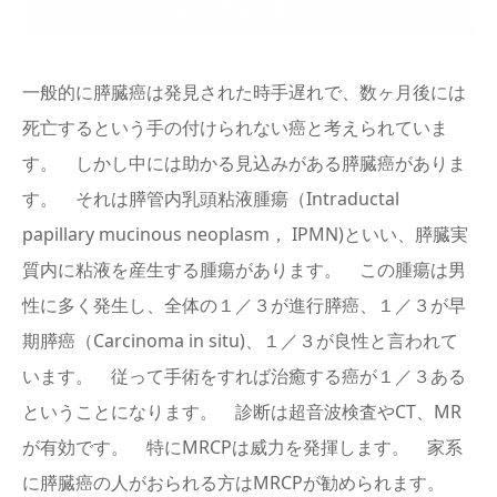
English
一般的に膵臓癌は発見された時手遅れで、数ヶ月後には
死亡するという手の付けられない癌と考えられていま
す。 しかし中には助かる見込みがある膵臓癌がありま
す。 それは膵管内乳頭粘液腫瘍（Intraductal
papillary mucinous neoplasm， IPMN)といい、膵臓実
質内に粘液を産生する腫瘍があります。 この腫瘍は男
性に多く発生し、全体の１／３が進行膵癌、１／３が早
期膵癌（Carcinoma in situ)、１／３が良性と言われて
います。 従って手術をすれば治癒する癌が１／３ある
ということになります。 診断は超音波検査やCT、MR
が有効です。 特にMRCPは威力を発揮します。 家系
に膵臓癌の人がおられる方はMRCPが勧められます。