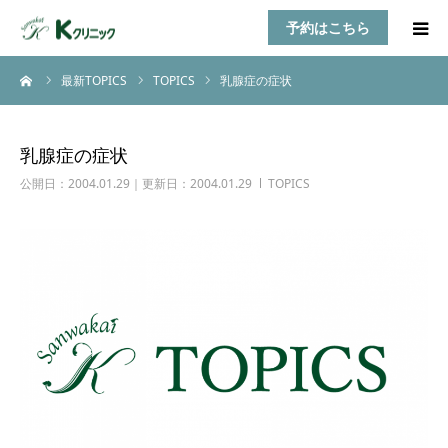
予約はこちら
ーム
最新TOPICS
TOPICS
乳腺症の症状
HOME
診療案内
乳腺症の症状
公開日：2004.01.29｜更新日：2004.01.29
TOPICS
お知らせ
医師紹介
TOPICS
アクセス
乳房自己検診