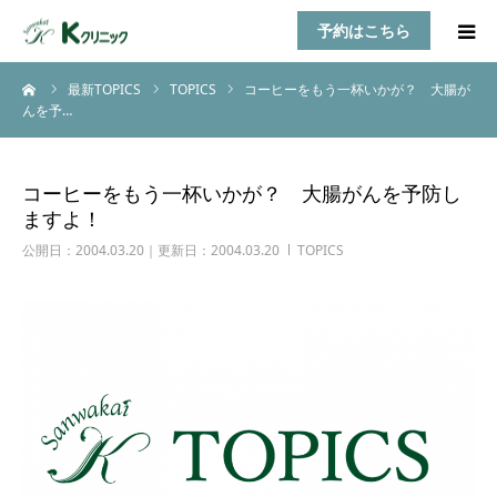
予約はこちら
ーム
最新TOPICS
TOPICS
コーヒーをもう一杯いかが？ 大腸が
HOME
んを予…
診療案内
コーヒーをもう一杯いかが？ 大腸がんを予防し
ますよ！
お知らせ
公開日：2004.03.20｜更新日：2004.03.20
TOPICS
医師紹介
TOPICS
アクセス
乳房自己検診