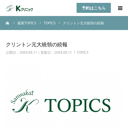
予約はこちら
ーム
最新TOPICS
TOPICS
クリントン元大統領の続報
HOME
診療案内
クリントン元大統領の続報
公開日：2004.09.11｜更新日：2004.09.11
TOPICS
お知らせ
医師紹介
TOPICS
アクセス
乳房自己検診