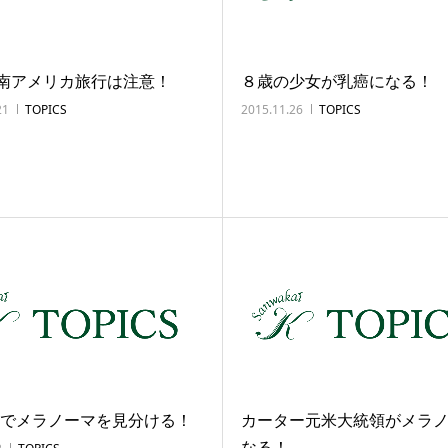
南アメリカ旅行は注意！
８歳の少女が乳癌になる！
21
TOPICS
2015.11.26
TOPICS
oneでメラノーマを見分ける！
カーター元米大統領がメラ
なる！