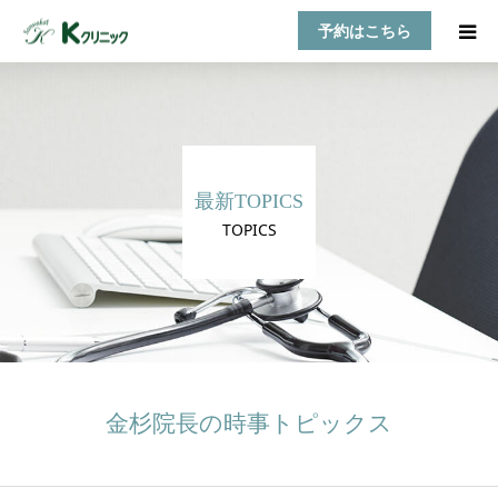
予約はこちら
HOME
診療案内
最新TOPICS
お知らせ
TOPICS
医師紹介
TOPICS
アクセス
金杉院長の時事トピックス
乳房自己検診